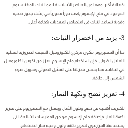
بفعالية أكبر، وهما من العناصر الأساسية لنمو النبات. المغنيسيوم
الموجود في ملح الإبسوم يلعب دوراً محورياً في إنشاء جذور صحية
وقوية تساعد النبات في امتصاص المغذيات بكفاءة أعلى.
3- يزيد من اخضرار النبات:
بما أن المغنيزيوم مكون مركزي للكلوروفيل، الصبغة الضرورية لعملية
التمثيل الضوئي. فإن استخدام ملح الإبسوم يعزز من تكوين الكلوروفيل
في النباتات، مما يحسن قدرتها على التمثيل الضوئي وتحويل ضوء
الشمس إلى طاقة.
4- تعزيز نضج ونكهة الثمار:
للكبريت أهمية في نضج وتلون الثمار. ويعمل مع المغنيزيوم على تعزيز
نكهة الثمار. فإضافة ملح الإبسوم هو من الممارسات الشائعة التي
يستخدمها المزارعون لتعزيز نكهة ولون وحجم ثمار الطماطم.