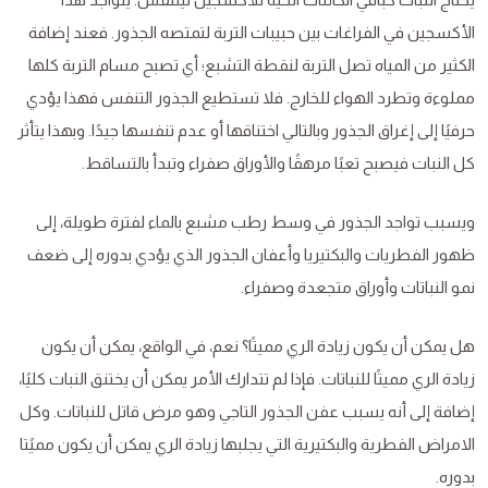
الأكسجين في الفراغات بين حبيبات التربة لتمتصه الجذور. فعند إضافة
الكثير من المياه تصل التربة لنقطة التشبع؛ أي تصبح مسام التربة كلها
مملوءة وتطرد الهواء للخارج. فلا تستطيع الجذور التنفس فهذا يؤدي
حرفيًا إلى إغراق الجذور وبالتالي اختناقها أو عدم تنفسها جيدًا. وبهذا يتأثر
كل النبات فيصبح تعبًا مرهقًا والأوراق صفراء وتبدأ بالتساقط.
ويسبب تواجد الجذور في وسط رطب مشبع بالماء لفترة طويلة، إلى
ظهور الفطريات والبكتيريا وأعفان الجذور الذي يؤدي بدوره إلى ضعف
نمو النباتات وأوراق متجعدة وصفراء.
هل يمكن أن يكون زيادة الري مميتًا؟ نعم، في الواقع، يمكن أن يكون
زيادة الري مميتًا للنباتات. فإذا لم تتدارك الأمر يمكن أن يختنق النبات كليًا،
إضافة إلى أنه يسبب عفن الجذور التاجي وهو مرض قاتل للنباتات. وكل
الامراض الفطرية والبكتيرية التي يجلبها زيادة الري يمكن أن يكون مميًتا
بدوره.