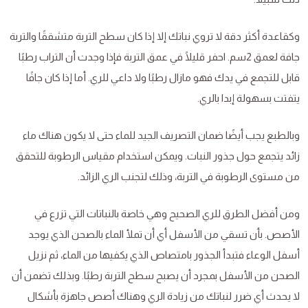
وكقاعدة أكثر دقة لا تروي نباتك إلا إذا كان سطح التربة متشققًا والتربة
جافة لعمق 2سم. احفر قليلًا في عمق التربة فإذا وجدت أن التراب رطبًا
قابل للتجمع في يدك فهو مازال رطبًا ولا داعي للري. أما إذا كان جافًا
يتفتت بسهولة إبدا بالري.
وبالطبع يجب أيضًا ضمان التصريف الجيد للماء حتى لا يكون هناك ماء
زائد يتجمع حول جذور النبات. ويمكن استخدام مقياس الرطوبة للتحقق
من مستوى الرطوبة في التربة، وذلك لتجنب الري الزائد.
ومن أفضل الطرق للري الصحيح وهي خاصة بالنباتات التي تزرع في
الأصص. بأن تسقي من الأسفل أي أن تملأ الماء بالصحن الذي يوجد
أسفل الوعاء فتبدأ الجذور بامتصاص الذي يكفيها من الماء، ثم نزيل
الصحن من الأسفل بمجرد أن يصبح سطح التربة رطبًا. وبذلك تضمن أن
لا يحدث أي ضرر لنباتك من زيادة الري وهناك أصص جاهزة بأشكال