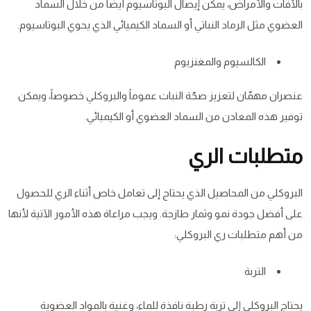
بالآفات والأمراض، يمكن إيصال البوتاسيوم أيضاً من خلال السماد
العضوي مثل الرماد النباتي أو السماد الكيميائي الذي يحوي البوتاسيوم.
الكالسيوم والمغنزيوم
عنصران مهمّان لتعزيز صحّة النبات عموماً والبروكلي خصوصاً، ويمكن
توفير هذه المعادن من السماد العضوي أو الكيميائي.
متطلبات الري
البروكلي من المحاصيل الذي يحتاج إلى تعامل خاص أثناء الري للحصول
على أفضل جودة نمو وثمار طازجة. ويجب مراعاة هذه الأمور الآتية لأنها
من أهم متطلبات ري البروكلي:
التربة
يحتاج البروكلي إلى تربة رطبة نافذة للماء، وغنية بالمواد العضوية