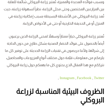
وبسبب فوائده العديدة والمميزة، تُعتبر زراعة البروكلي شائعة للغاية
بين المزارعين المختصين وحتى محبّي الزراعة، نظراً لسهولة زراعته، حيث
تُعد زراعة البروكلي من الأنشطة البسيطة بسبب إمكانية زراعته في
المنزل أو في الحديقة الخارجية أو حتى في الأحواض الزراعة.
تُعتبر زراعة البروكلي خياراً ممتازاً وسهلاً لمحبي الزراعة الذين يرغبون
أيضاً بالحصول على فوائد الخضار الصحية بشكل طازج من دون الحاجة
إلى شرائها، ولأننا حريصون في تقنيات الزراعة الحديثة على توفير كل ما
يلزمكم من معلومات قيّمة حول مختلف أنواع المزروعات والمحاصيل،
نترككم مع هذا المقال الذي يحتوي كل ما يهمكم حول زراعة البروكلي.
,
,
,
Instagram
Facebook
Twitter
الظروف البيئية
المناسبة ل
زراعة
البروكلي