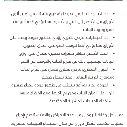
داء الأسود السليمي: هو داء فطري يتسبّب في تغيير ألون
الأوراق من الأخضر إلى البني والأسود. مما يؤدي لاحقاً لتوقف
النمو وموت البنات.
داء الخيطيات: مرض بكتيري يؤدي لظهور خيوط بيضاء على
الأوراق مما يؤدي أيضاً لتوقف النمو على المدى الطويل.
العث الأخضر: تظهر حشرات صغيرة تتغذى على أوراق
النباتات فيتسبب ذلك في تقزّم النبات والتوقف عن النمو.
الذبول الفطري: مرض فطري يعمل على تقزّم النبات
وموته إذا لم يتم التعامل معه بشكل صحيح.
الدودة الحريرية: آفة تتسبّب في ظهور دودة بيضاء صغيرة
اللون على أوراق النبات ومن ثم تآكلها. ويتم القضاء عليها
باستخدام المبيدات الحشرية المخصّصة.
ومن أجل وقاية البروكلي من هذه الأمراض والآفات، يُنصح بإجراء
عمليات مكافحة بشكل دوري من خلال استخدام المبيدات الحشرية.