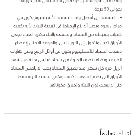
ويمكنه أن ينمو بأحسن جودة في البيئات التي تقدر حرارتها
بحوالي 50 درجة.
التسميد: إن أفضل وقت لتسميد الأسبلينيوم يكون في
مراحل نموه ويجب ألا يتم الإفراط في تغذية النبات لأنه يكفيه
كميات بسيطة من السماد. ومخففة بالماء فكثرة الغذاء تجعل
الأوراق تذبل وتتحول إلى اللون البني. والموعد الأمثل لإعطاء
دفعات السماد للأسبلينيوم يكون في أوائل الربيع وحتى نهايات
الخريف. ويضاف نصف العبوة من سماد قياسي بداية من شهر
أبريل مرة كل شهر. عند تطبيق السماد يجب ألا يلمس السماد
الأوراق التي تضم السعف الكثيف ويكفي تسميد التربة فقط.
حتى لا يبهت لون النبتة وتحترق مكوناتها.
اترك تعليقاً