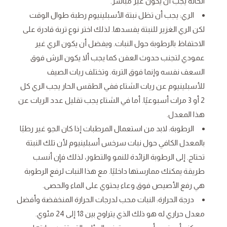
الحالة يجب أن يكون غير مباشر.
الري: يجب أن تظل نبتة الأسبلينيوم رطبة طوال الوقت
لكن الري الغزير للنبتة يفسدها. لذلك اختر نوع تربة قادرة على
الاحتفاظ بالرطوبة حول النبات. ويفضل أن يكون الري غير
عمودي لتجنب حدوث العفن كما يجب ألا يكون الرش فوق
السعف نفسه وإنما فوق التربة. وتختلف ريات الصيف
للأسبلينيوم عن ريات الشتاء ففي الطقس الحار يجب الري كل
2 أو 3 مرات أسبوعيًا. أما في الشتاء يجب تقليل عدد الريات عن
هذا المعدل.
الرطوبة: لابد من استعمال المرطبات إذا كان الجو غير رطبًا
بالمعدل الكافي حول نبات سرخس أسبلينيوم لأن تلك النبتة
تحتاج. إلى الرطوبة الزائدة للنمو والتطور، لذلك فإن أنسب
طريقة يمكنك ممارستها داخليًا. مع هذا النبات لرفع الرطوبة
هي رفع الأصيص فوق وعاء يحتوي على الماء والحصى.
درجة الحرارة: النبات محب لدرجات الحرارة المنخفضة وأفضل
معدل حراري له هو ذلك الذي يتراوح بين 18 إلى 24 مئوي.