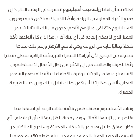
لعلك تسأل لماذا
زراعة نبات أسبلينيوم
انتشرت في الوقت الحالي؟، إن
جميع الأفراد الممارسين للزراعة وأيضًا الذين لا يمتلكون خبرة يوفرون
الاسبلينيوم دائمًا في منازلهم لأنهم يجدون في تلك النبتة الشعور
المميز الذي لا يمكن إيجاده في أي نبتة أخرى هذا لأن كل أنواعها تأخذ
شكلًا جماليًا غاية في الروعة وهي لا تنتج الأزهار ورغم ذلك تجدها
محبوبة من الجميع، لأن أوراقها الخضراء المبرقشة الزاهية تعطي منظرًا
رائعًا للغرف والصالات حتى إن الكثير من رجال الأعمال لا يستطيعون
الاستغناء عنها في المكاتب وغرف الاجتماعات لأنها تمنحهم الشعور
الإيجابي، أليس هذا رائعًا أن يكون هناك تبادل بينك وبين حب الطبيعة
الخضراء.
ونبات الأسبلينيوم مصنف ضمن قائمة نباتات الزينة أي استخدامها
يقتصر على تزيينها للأماكن، وهي محبة للظل يمكنك أن ترعاها في أي
مكان مغلق ظليل بعيد عن الشرفات المضيئة وستخرج لك الكثير من
السعف الاخضر الجميل الذي قد ينمو حتى يبلغ طوله 50 سم. وفيم يلي