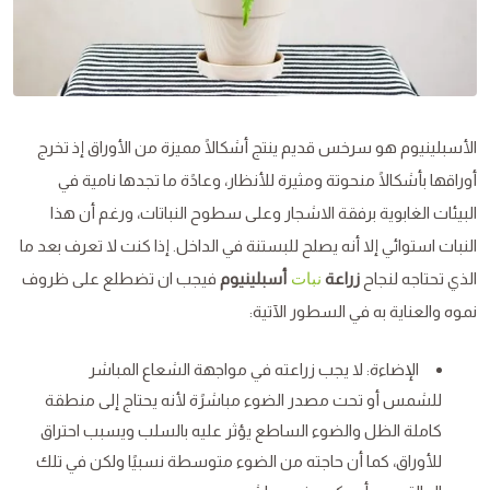
الأسبلينيوم هو سرخس قديم ينتج أشكالًا مميزة من الأوراق إذ تخرج
أوراقها بأشكالًا منحوتة ومثيرة للأنظار، وعادًة ما تجدها نامية في
البيئات الغابوية برفقة الاشجار وعلى سطوح النباتات، ورغم أن هذا
النبات استوائي إلا أنه يصلح للبستنة في الداخل. إذا كنت لا تعرف بعد ما
الذي تحتاجه لنجاح
زراعة
أسبلينيوم
فيجب ان تضطلع على ظروف
نبات
نموه والعناية به في السطور الآتية:
الإضاءة: لا يجب زراعته في مواجهة الشعاع المباشر
للشمس أو تحت مصدر الضوء مباشرًة لأنه يحتاج إلى منطقة
كاملة الظل والضوء الساطع يؤثر عليه بالسلب ويسبب احتراق
للأوراق، كما أن حاجته من الضوء متوسطة نسبيًا ولكن في تلك