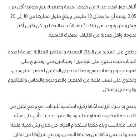
ألياف جوز الهند عبارة عن خيوط رفيعة وصغيرة،يبلغ طولها أقل من
0.05 بوصة أي ما يعادل 1.3 مليمتر. ويبلغ طول قطرها من 10 إلى 20
ميكرومتر، ويوجد من تلك الألياف الألياف البيضاء ولكن تكون أكثر
نعومة واقل صلابة من الألياف الصفراء الذهبية.
تحتوي على العديد من الركائز المغذية والعناصر الغذائية الهامة لصحة
النباتات حيث تحتوي على فيتامين أ وفيتامين سي. وتحتوي على
الموليبدينوم والفاناديوم وهما العنصران المثبتين لعنصر النيتروجين،
وتحتوي على نسب قليلة من المنجنيز والصوديوم والنحاس والتيتانيوم
والرصاص والنيكل.
ينصح به خبراء الزراعة لأنها ركيزة اساسية للنباتات، مع وضع قليل من
الأسمدة العضوية المقاومة للدود والحشرات. حيث تأتي على هيئة
قالب متماسك ويتم فكها استخدام المياه، من خلال رش كمية قليلة
منه. والبدء في فكها من بعضها البعض، وينصح شراؤها من مكان