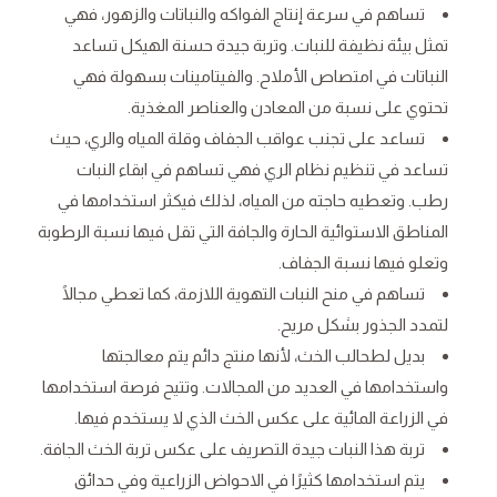
تساهم في سرعة إنتاج الفواكه والنباتات والزهور، فهي
تمثل بيئة نظيفة للنبات. وتربة جيدة حسنة الهيكل تساعد
النباتات في امتصاص الأملاح. والفيتامينات بسهولة فهي
تحتوي على نسبة من المعادن والعناصر المغذية.
تساعد على تجنب عواقب الجفاف وقلة المياه والري، حيث
تساعد في تنظيم نظام الري فهي تساهم في ابقاء النبات
رطب. وتعطيه حاجته من المياه، لذلك فيكثر استخدامها في
المناطق الاستوائية الحارة والجافة التي تقل فيها نسبة الرطوبة
وتعلو فيها نسبة الجفاف.
تساهم في منح النبات التهوية اللازمة، كما تعطي مجالًا
لتمدد الجذور بشكل مريح.
بديل لطحالب الخث، لأنها منتج دائم يتم معالجتها
واستخدامها في العديد من المجالات. وتتيح فرصة استخدامها
في الزراعة المائية على عكس الخث الذي لا يستخدم فيها.
تربة هذا النبات جيدة التصريف على عكس تربة الخث الجافة.
يتم استخدامها كثيرًا في الاحواض الزراعية وفي حدائق