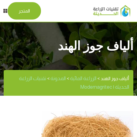
المتجر
ألياف جوز الهند
الزراعة المائية
المدونة
تقنيات الزراعة
ألياف جوز الهند
>
>
>
الحديثة | Modernagritec