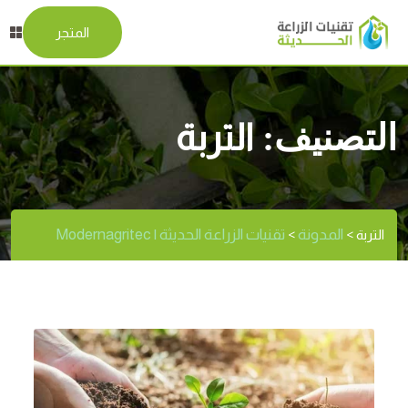
المتجر
التصنيف:
التربة
المدونة
تقنيات الزراعة الحديثة | Modernagritec
التربة
>
>