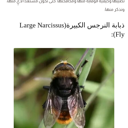
تصيبها وكيفية الوقاية منها ومكافحتها. حتى تكون مستعدًا لأيٍ منها،
ونذكر منها:
ذبابة النرجس الكبيرة(Large Narcissus
Fly):