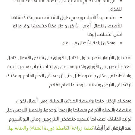
في البداية لا تحتاج للتسميد لأن البصلة نفسها تمد النبات
للغذاء.
عندما يبدأ الانبات ويصبح طول الشتلة 5 سم يمكنك نقلها
للأصيص النهائي أو في الأرض واختر مكانًا مشمسًا نوعًا ما ثم
انقل الشتلات إليها.
ويمكن زراعة الأبصال في الماء.
بعد ذبول الأزهار انتظر لذبول الكامل للأوراق حتى تمتص الأبصال كامل
الغذاء المخزن في الأوراق ولا تتوقف عن ري النبات. ثم انزعها من التربة
واحفظها في مكان جاف ومظلل حتى تزرعها في العام القادم. ويمكنك
تركها في الأرض وستنبت لوحدها العام القادم.
ويمكنك الإكثار منها بواسطة الخلائف البصلية، وهي أبصال تكون
ملتصقة بالبصلة الأم قم بفصلها وازرعها لوحدها. ولتحفيز النرجس على
توليد الخلائف اضف لها تسميد منخفض النتروجين وعالي البوتاسيوم
بعد الإزهار. اقرأ أيضًا:
.
كيفية زراعة الكاميليا (وردة الشتاء) والعناية بها