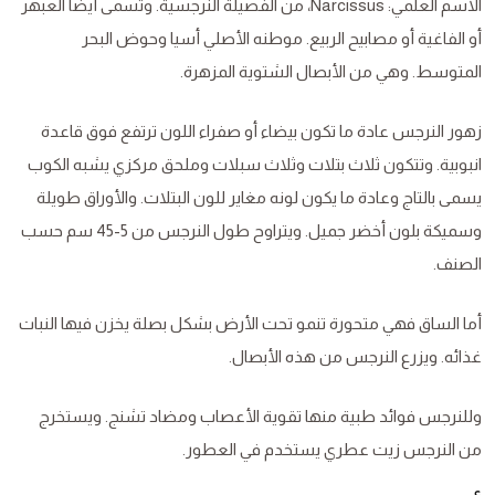
الاسم العلمي: Narcissus، من الفصيلة النرجسية. وتسمى أيضًا العبهر
أو الفاغية أو مصابيح الربيع. موطنه الأصلي أسيا وحوض البحر
المتوسط. وهي من الأبصال الشتوية المزهرة.
زهور النرجس عادة ما تكون بيضاء أو صفراء اللون ترتفع فوق قاعدة
انبوبية. وتتكون ثلاث بتلات وثلاث سبلات وملحق مركزي يشبه الكوب
يسمى بالتاج وعادة ما يكون لونه مغاير للون البتلات. والأوراق طويلة
وسميكة بلون أخضر جميل. ويتراوح طول النرجس من 5-45 سم حسب
الصنف.
أما الساق فهي متحورة تنمو تحت الأرض بشكل بصلة يخزن فيها النبات
غذائه. ويزرع النرجس من هذه الأبصال.
وللنرجس فوائد طبية منها تقوية الأعصاب ومضاد تشنج. ويستخرج
من النرجس زيت عطري يستخدم في العطور.