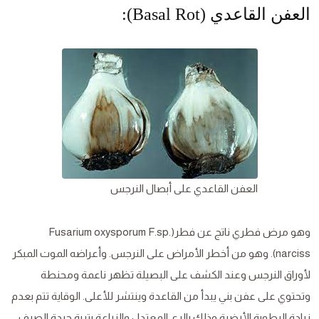
العفن القاعدي (Basal Rot):
العفن القاعدي على أبصال النرجس
وهو مرض فطري ناتج عن فطر(Fusarium oxysporum F.sp.
narciss). وهو من أخطر الأمراض على النرجس. وأعراضه الموت المبكر
لأوراق النرجس وعند الكشف على البصيلة تظهر ناعمة ومحنطة
وتحتوي على عفن بني يبدأ من القاعدة وينتشر للأعلى. الوقاية تتم بعدم
زيادة الرطوبة الأرضية وذلك بالري المعتدل والزراعة بتربة جيدة الصرف