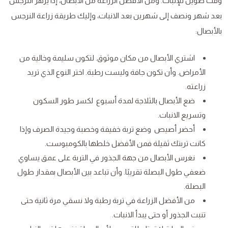
وقت طويل للإنبات. ومن الأفضل الزراعة من الأبصال، إذا يزهر النرجس
بعد شهر ونصف إلى شهرين بعد الانبات، وإليك طريقة زراعة النرجس
بالأبصال:
اشتري الأبصال من مكان موثوق. لتكون سليمة وخالية من
الأمراض. وأن تكون جافة وليست رطبة. اختر النوع الذي تريد
زراعته.
ضع الأبصال بالثلاجة لمدة أسبوع لكسر طور السكون
وتسريع الانبات.
أحضر أصيص وضع تربة خفيفة وخصبة وجيدة الصرف وإذا
كانت تربتك ثقيلة فمن الأفضل خلطها بالكومبوست.
نغرس الأبصال من جهة الجذور في التربة على عمق يساوي
ضعفي طول البصلة تقريبًا. وأن تباعد بين الأبصال بمقدار طول
البصلة.
من الأفضل الزراعة في تربة رطبة ولا نسقي مرة ثانية حتى
تنبت الجذور أو حتى يبدأ الانبات.