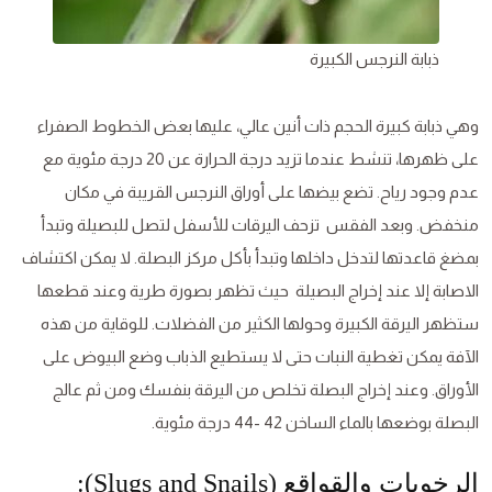
ذبابة النرجس الكبيرة
وهي ذبابة كبيرة الحجم ذات أنين عالي، عليها بعض الخطوط الصفراء
على ظهرها، تنشط عندما تزيد درجة الحرارة عن 20 درجة مئوية مع
عدم وجود رياح. تضع بيضها على أوراق النرجس القريبة في مكان
منخفض. وبعد الفقس تزحف اليرقات للأسفل لتصل للبصيلة وتبدأ
بمضغ قاعدتها لتدخل داخلها وتبدأ بأكل مركز البصلة. لا يمكن اكتشاف
الاصابة إلا عند إخراج البصيلة حيث تظهر بصورة طرية وعند قطعها
ستظهر اليرقة الكبيرة وحولها الكثير من الفضلات. للوقاية من هذه
الآفة يمكن تغطية النبات حتى لا يستطيع الذباب وضع البيوض على
الأوراق. وعند إخراج البصلة تخلص من اليرقة بنفسك ومن ثم عالج
البصلة بوضعها بالماء الساخن 42 -44 درجة مئوية.
الرخويات والقواقع (Slugs and Snails):