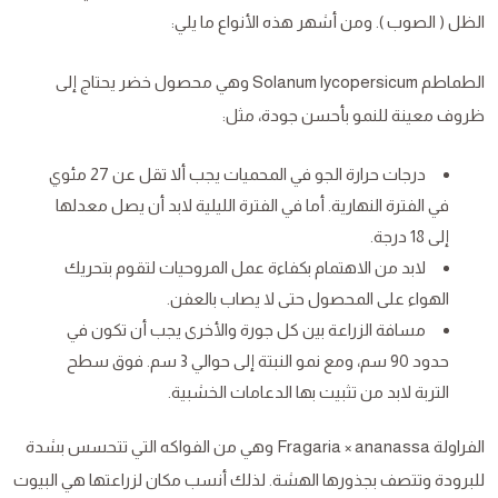
الظل ( الصوب ). ومن أشهر هذه الأنواع ما يلي:
الطماطم Solanum lycopersicum وهي محصول خضر يحتاج إلى
ظروف معينة للنمو بأحسن جودة، مثل:
درجات حرارة الجو في المحميات يجب ألا تقل عن 27 مئوي
في الفترة النهارية. أما في الفترة الليلية لابد أن يصل معدلها
إلى 18 درجة.
لابد من الاهتمام بكفاءة عمل المروحيات لتقوم بتحريك
الهواء على المحصول حتى لا يصاب بالعفن.
مسافة الزراعة بين كل جورة والأخرى يجب أن تكون في
حدود 90 سم، ومع نمو النبتة إلى حوالي 3 سم. فوق سطح
التربة لابد من تثبيت بها الدعامات الخشبية.
الفراولة Fragaria × ananassa وهي من الفواكه التي تتحسس بشدة
للبرودة وتتصف بجذورها الهشة. لذلك أنسب مكان لزراعتها هي البيوت