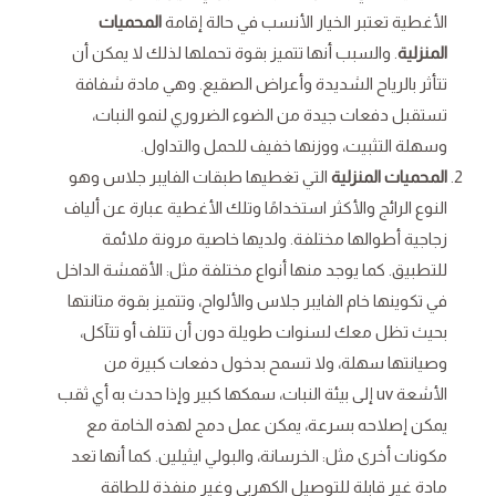
الأغطية تعتبر الخيار الأنسب في حالة إقامة
المحميات
المنزلية
. والسبب أنها تتميز بقوة تحملها لذلك لا يمكن أن
تتأثر بالرياح الشديدة وأعراض الصقيع. وهي مادة شفافة
تستقبل دفعات جيدة من الضوء الضروري لنمو النبات،
وسهلة التثبيت، ووزنها خفيف للحمل والتداول.
المحميات المنزلية
التي تغطيها طبقات الفايبر جلاس وهو
النوع الرائج والأكثر استخدامًا وتلك الأغطية عبارة عن ألياف
زجاجية أطوالها مختلفة. ولديها خاصية مرونة ملائمة
للتطبيق. كما يوجد منها أنواع مختلفة مثل: الأقمشة الداخل
في تكوينها خام الفايبر جلاس والألواح، وتتميز بقوة متانتها
بحيث تظل معك لسنوات طويلة دون أن تتلف أو تتآكل،
وصيانتها سهلة، ولا تسمح بدخول دفعات كبيرة من
الأشعة uv إلى بيئة النبات، سمكها كبير وإذا حدث به أي ثقب
يمكن إصلاحه بسرعة، يمكن عمل دمج لهذه الخامة مع
مكونات أخرى مثل: الخرسانة، والبولي ايثيلين. كما أنها تعد
مادة غير قابلة للتوصيل الكهربي وغير منفذة للطاقة