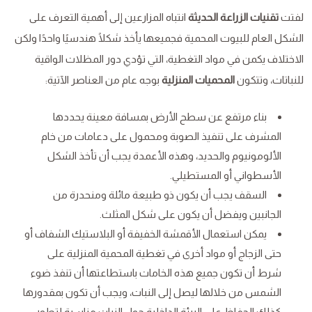
لفتت
تقنيات الزراعة الحديثة
انتباه المزارعين إلى أهمية التعرف على
الشكل العام للبيوت المحمية فجميعها يأخذ شكلًا هندسيًا واحدًا ولكن
الاختلاف يكمن في مواد التغطية، التي تؤدي دور المظلات الواقية
للنباتات، وتتكون
المحميات المنزلية
بوجه عام من العناصر الآتية:
بناء مرتفع عن سطح الأرض بمسافة معينة يحددها
المشرف على تنفيذ الصوبة ومحمول على دعامات من خام
الألومونيوم والحديد، وهذه الأعمدة يجب أن تأخذ الشكل
الأسطواني أو المستطيلي.
السقف يجب أن يكون ذو طبيعة مائلة ومنحدرة من
الجانبين ويفضل أن يكون على شكل المثلث.
يمكن استعمال الأقمشة الخفيفة أو البلاستيك الشفاف أو
حتى الزجاج أو مواد أخرى في تغطية المحمية المنزلية على
شرط أن تكون جميع هذه الخامات باستطاعتها أن تنفذ ضوء
الشمس من خلالها ليصل إلى النبات، ويجب أن تكون بمقدورها
كذلك الحفاظ على البيئة الداخلية حول النبات مناسبة لتطور