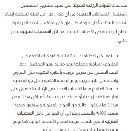
تساعدك
تقنيات الزراعة الحديثة
على تنفيذ مشروع المستقبل
باستغلال المساحات الصغيرة في أي مكان حتى في البيئة السكنية لإنتاج
شتلات النباتات بأعلى جودة، حتى وإن كان الطقس شديد الحرارة ولا
يصلح لزراعة بعض الأصناف النباتية، هذا لأن
المحميات المنزلية
تتميز
بالآتي:
توفر كل الاحتياجات البيئية للنبتة فيمكنك التحكم في
الظروف المناخية وجعلها تبدو مثالية لنمو المحاصيل داخل
البيت المحمي، عن طريق تزويده بأجهزة التهوية مثل: المراوح،
واستعمال خلايا حرارية توفر التدفئة الكافية داخل جو المحمية.
يمكنك اتباع فيها التقنيات الأحدث في الإنبات للحصول على
ثمار ومنتجات زراعية أورجانيك غير مسببة لأمراض هذا العصر،
هذا لأنها ستكون خالية من المواد الكيماوية وستكون صحية
بنسبة 100% والسبب يرجع إلى أن العوامل داخل
المحميات
المنزلية
لا تتيح للآفات فرصة اقتحام الأنسجة النباتية كما توفر
بيئة نظيفة للنبات بعيدًا عن الملوثات البيئية.