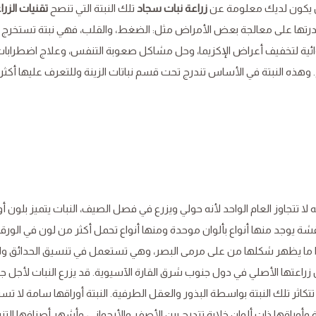
 أن يكون لديك معلومة عن
زراعة نبات سجاد
تلك النبتة التي تنصح
تقنيات الزرا
درتها على معالجة بعض الأمراض مثل: الضغط، والقلب، فهي نبتة تستخرج 
ائية لتخفيف أعراض الإكزيما، وحل مشاكل صعوبة التنفس، وعلاج اضطرابات 
هذه النبتة في الأساس تندرج تحت قسم نباتات الزينة وللتعرف عليها أكثر ت
ة ودورة حياته لا تتجاوز العام الواحد لأنه حولي ويزرع في فصل الصيف، النبات يتميز بلون أ
رقشة يوجد منها أنواع بألوان موحدة ومنها أنواع تحمل أكثر من لون في الورق
 ما يظهر شكلها من على مرمى البصر، وهي تستعمل في تنسيق الحدائق ول
 زراعتها الأصلي في دول جنوب شرق القارة الآسيوية. قد يزرع النبات لأجل ج
 تتكاثر تلك النبتة بواسطة البذور والعقل الطرفية. النبتة أوراقها سامة لا تس
راقها ذات ألوان خلابة تتدرج بين الأصفر والأرجواني، وأشهر أصنافها التن