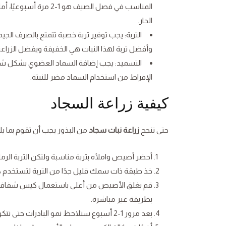
المناسب في فصل الصيف 
الحار.
التربة: يجب توفير تربة خصبة تتمتع بالصرف الجيد،
وأفضل تربة لهذا النبات هي الخفيفة ويفضل الزراعة 
التسميد: يجب إضافة السماد العضوي بشكل شهر
الإفراط من استخدام السماد مضر للنبتة.
كيفية زراعة السجاد
حتى تنجح
زراعة نبات سجاد
من البذور يجب أن تقوم بما يل
أحضر أصيص واملأه بتربة مناسبة ولتكن التربة الرملية 
خذ طبقة ذات سمك قليل جدًا من التربة لتستخدم كغ
قم بغلق الأصيص من أعلى باستعمال كيس شفاف، 
بطريقة غير مباشرة.
بعد مرور 1-2 أسبوع ستلاحظ نمو البادرات حتى تتكون لديك شتلة حقيقية.