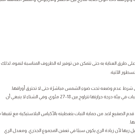
 على طرق العناية به حتى تتمكن من توفير له الظروف المناسبة لنموه، لذل
لسطور الآتية:
ى شرط عدم وضعه تحت ضوء الشمس مباشرًة حتى لا تحترق أوراقها.
درجة الحرارة: في فصل الصيف يجب أن يتواجد النبات في بيئة درجة حرارتها تتراوح بين 18-27 مئوي، وفي الشتاء لا ينبغي أن
ع قدم الصقيع لابد من حماية النبات بتغطيته بالأكياس البلاستيكية مع ثقبها 
ا.
ل ريها لأن زيادة الري يكون سببًا في تعفن المجموع الجذري. ومعدل الري