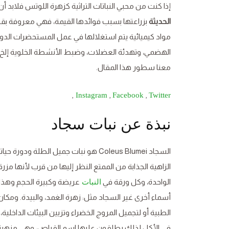
إذا كنت من محبي النباتات التراثية كزهرة اللوتس فلابد
الحديثة
بزراعتها بسبب فوائدها القيمة، فهي معروفة بق
مواد كيميائية يتم استغلالها في عمل المستحضرات الدو
الهضمي، وتهدئة العضلات، وضبط الأنشطة الخلوية إلخ. و
معنا سطور هذا المقال.
,
,
,
Instagram
Facebook
Twitter
نبذة عن نبات سجاد
السجاد Coleus Blumei هو نبات جميل الطل
الزاهية الجذابة من الممتع النظر إليها من قرب لأنها مز
الواحدة، وكل ورقة في
عريضة وكبيرة الحجم وهذا
النبات
أسماء أخرى غير السجاد مثل: زهرة الغمد، والبيدة. ومكان
الطبية أو لتجميل المروج الخضراء وتزيين البيئات الداخلية،
في الأكل لذلك يطلقون عليها اسم القراص، وهي مزهرة وأو