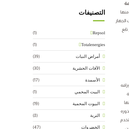
عة
التصنيفات
منها
الجهاز
ابع
(1)
Repsol
(1)
Totalenergies
(39)
أمراض النبات
(30)
الآفات الحشرية
(17)
الأسمدة
وراقه
(1)
البيت المحمي
ة
ها
(19)
البيوت المحمية
ذوره
(8)
التربة
تخدم
(47)
الخضروات
ين