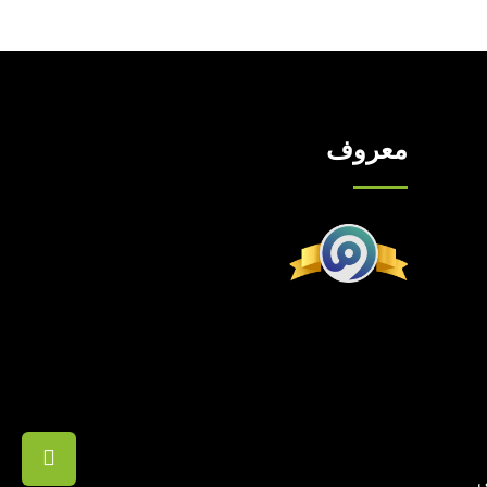
معروف
ي